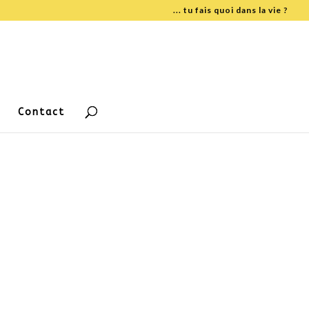
... tu fais quoi dans la vie ?
Contact