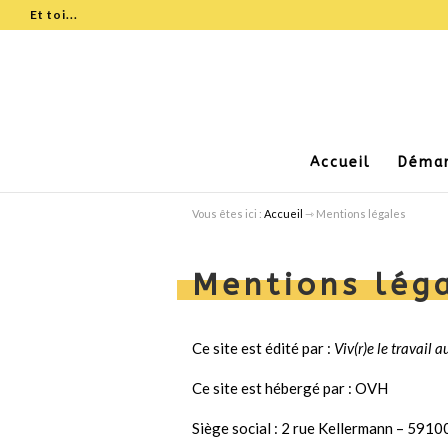
Et toi...
Accueil
Déma
Vous êtes ici :
Accueil
⇾
Mentions légales
Mentions lég
Ce site est édité par :
Viv(r)e le travail 
Ce site est hébergé par : OVH
Siège social : 2 rue Kellermann – 5910