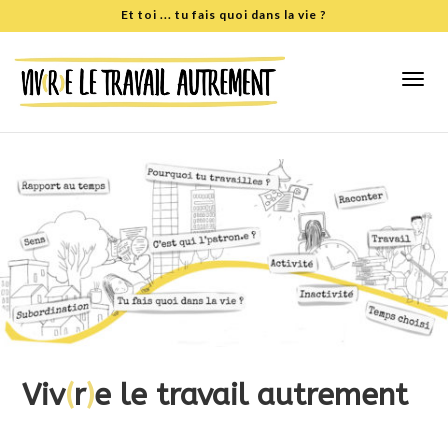
Et toi
... tu fais quoi dans la vie ?
Viv
(
r
)
e le travail autrement