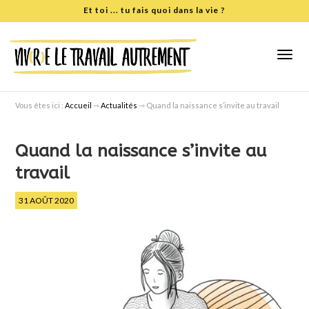
Et toi
... tu fais quoi dans la vie ?
Vous êtes ici :
Accueil
⇾
Actualités
⇾
Quand la naissance s’invite au travail
Quand la naissance s’invite au
travail
31 AOÛT 2020