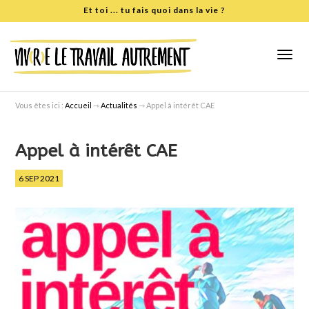
Et toi
... tu fais quoi dans la vie ?
Vous êtes ici :
Accueil
⇾
Actualités
⇾
Appel à intérêt CAE
Appel à intérêt CAE
6 SEP 2021